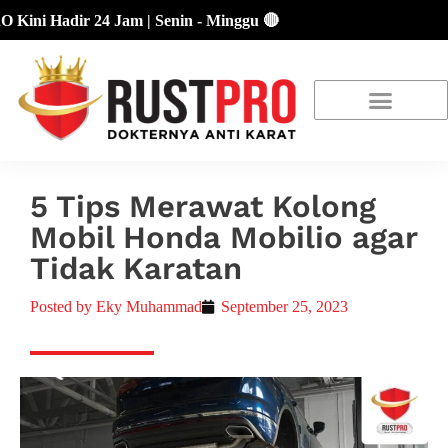
adir 24 Jam | Senin - Minggu 🔴
About Us
Our Location
Promo Terbaru
5 Tips Merawat Kolong
Mobil Honda Mobilio agar
Tidak Karatan
Posted by
Eky Muhammad
September 25, 2023