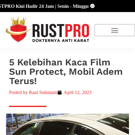
 Kini Hadir 24 Jam | Senin - Minggu 🔴
About Us
Our Location
Promo Terbaru
5 Kelebihan Kaca Film
Sun Protect, Mobil Adem
Terus!
Posted by
Rani Sulistianti
April 12, 2023