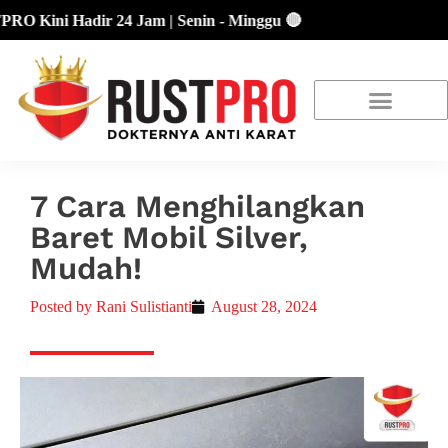
Kini Hadir 24 Jam | Senin - Minggu 🔴
About Us
Our Location
Promo Terbaru
7 Cara Menghilangkan
Baret Mobil Silver,
Mudah!
Posted by
Rani Sulistianti
August 28, 2024