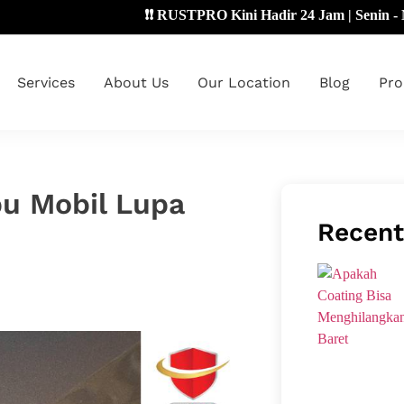
❗❗ RUSTPRO Kini Hadir 24 Jam | Senin - Minggu 
Services
About Us
Our Location
Blog
Pro
pu Mobil Lupa
Recent