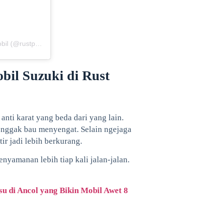
Sebuah kiriman dibagikan oleh RUSTPRO | Spesialis Anti Karat Mobil (@rustpro_indonesia)
il Suzuki di Rust
anti karat yang beda dari yang lain.
 nggak bau menyengat. Selain ngejaga
tir jadi lebih berkurang.
nyamanan lebih tiap kali jalan-jalan.
u di Ancol yang Bikin Mobil Awet 8