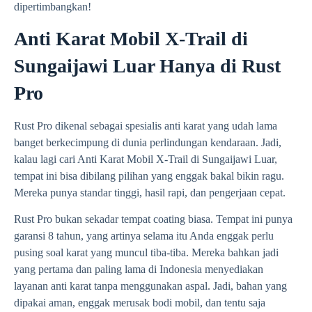
dipertimbangkan!
Anti Karat Mobil X-Trail di
Sungaijawi Luar Hanya di Rust
Pro
Rust Pro dikenal sebagai spesialis anti karat yang udah lama
banget berkecimpung di dunia perlindungan kendaraan. Jadi,
kalau lagi cari Anti Karat Mobil X-Trail di Sungaijawi Luar,
tempat ini bisa dibilang pilihan yang enggak bakal bikin ragu.
Mereka punya standar tinggi, hasil rapi, dan pengerjaan cepat.
Rust Pro bukan sekadar tempat coating biasa. Tempat ini punya
garansi 8 tahun, yang artinya selama itu Anda enggak perlu
pusing soal karat yang muncul tiba-tiba. Mereka bahkan jadi
yang pertama dan paling lama di Indonesia menyediakan
layanan anti karat tanpa menggunakan aspal. Jadi, bahan yang
dipakai aman, enggak merusak bodi mobil, dan tentu saja