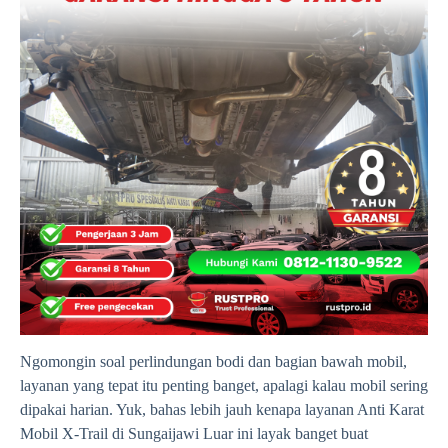
Ngomongin soal perlindungan bodi dan bagian bawah mobil,
layanan yang tepat itu penting banget, apalagi kalau mobil sering
dipakai harian. Yuk, bahas lebih jauh kenapa layanan Anti Karat
Mobil X-Trail di Sungaijawi Luar ini layak banget buat