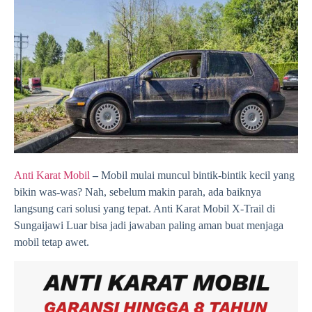
Anti Karat Mobil
–
Mobil mulai muncul bintik-bintik kecil yang
bikin was-was? Nah, sebelum makin parah, ada baiknya
langsung cari solusi yang tepat. Anti Karat Mobil X-Trail di
Sungaijawi Luar bisa jadi jawaban paling aman buat menjaga
mobil tetap awet.