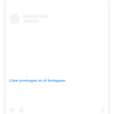
Lihat postingan ini di Instagram