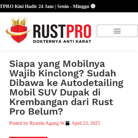
Kini Hadir 24 Jam | Senin - Minggu 🔴
About Us
Our Location
Promo Terbaru
Siapa yang Mobilnya
Wajib Kinclong? Sudah
Dibawa ke Autodetailing
Mobil SUV Dupak di
Krembangan dari Rust
Pro Belum?
Posted by
Ryanda Agung W.
April 23, 2025