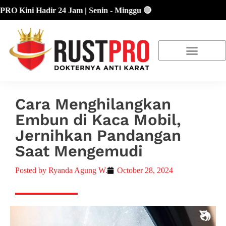
ni Hadir 24 Jam | Senin - Minggu 🔴
About Us
Our Location
Promo Terbaru
Cara Menghilangkan
Embun di Kaca Mobil,
Jernihkan Pandangan
Saat Mengemudi
Posted by
Ryanda Agung W.
October 28, 2024