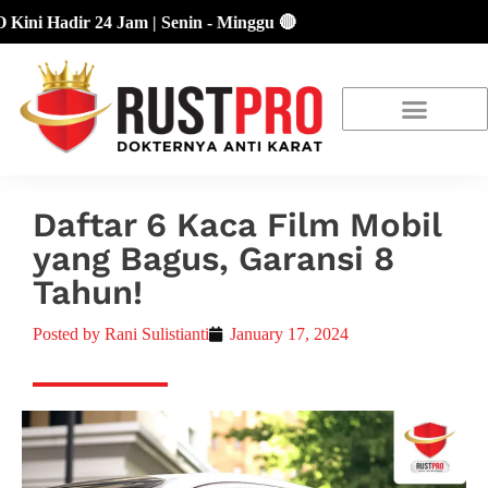
dir 24 Jam | Senin - Minggu 🔴
About Us
Our Location
Promo Terbaru
Daftar 6 Kaca Film Mobil
yang Bagus, Garansi 8
Tahun!
Posted by
Rani Sulistianti
January 17, 2024