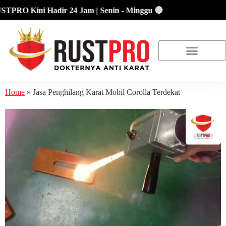
RO Kini Hadir 24 Jam | Senin - Minggu 🔴
About Us
Our Location
Promo Terbaru
Home
»
Jasa Penghilang Karat Mobil Corolla Terdekat