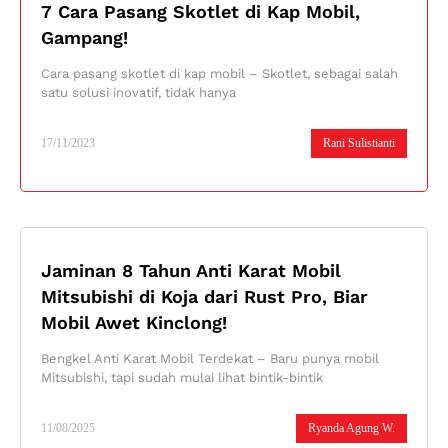
7 Cara Pasang Skotlet di Kap Mobil,
Gampang!
Cara pasang skotlet di kap mobil – Skotlet, sebagai salah
satu solusi inovatif, tidak hanya
17/11/2023
Rani Sulistianti
Jaminan 8 Tahun Anti Karat Mobil
Mitsubishi di Koja dari Rust Pro, Biar
Mobil Awet Kinclong!
Bengkel Anti Karat Mobil Terdekat – Baru punya mobil
Mitsubishi, tapi sudah mulai lihat bintik-bintik
11/08/2025
Ryanda Agung W.