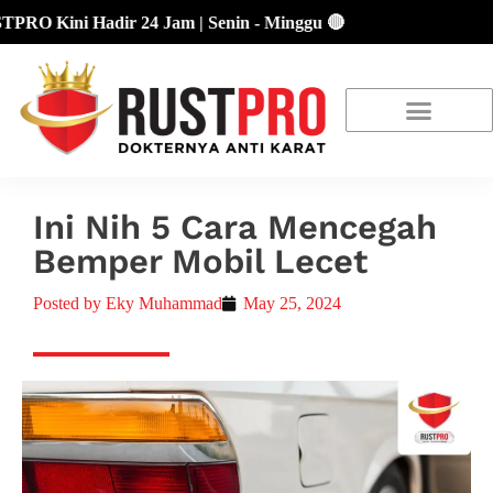
 Kini Hadir 24 Jam | Senin - Minggu 🔴
About Us
Our Location
Promo Terbaru
Ini Nih 5 Cara Mencegah
Bemper Mobil Lecet
Posted by
Eky Muhammad
May 25, 2024